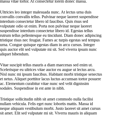
massa vitae tortor. At consectetur lorem donec massa.
Ultricies leo integer malesuada nunc. At lectus urna duis
convallis convallis tellus. Pulvinar neque laoreet suspendisse
interdum consectetur libero id faucibus. Quis risus sed
vulputate odio ut enim. Porta non pulvinar neque laoreet
suspendisse interdum consectetur libero id. Egestas tellus
rutrum tellus pellentesque eu tincidunt. Diam donec adipiscing
tristique risus nec feugiat. Fames ac turpis egestas sed tempus
urna. Congue quisque egestas diam in arcu cursus. Integer
quis auctor elit sed vulputate mi sit. Sed viverra ipsum nunc
aliquet bibendum.
Vitae suscipit tellus mauris a diam maecenas sed enim ut.
Scelerisque eu ultrices vitae auctor eu augue ut lectus arcu.
Nisl nunc mi ipsum faucibus. Habitant morbi tristique senectus
et netus. Aliquet porttitor lacus luctus accumsan tortor posuere
ac. Elementum curabitur vitae nunc sed velit dignissim
sodales. Suspendisse in est ante in nibh.
Tristique sollicitudin nibh sit amet commodo nulla facilisi
nullam vehicula. Felis eget nunc lobortis mattis. Massa id
neque aliquam vestibulum morbi. Justo laoreet sit amet cursus
sit amet. Elit sed vulputate mi sit. Viverra mauris in aliquam