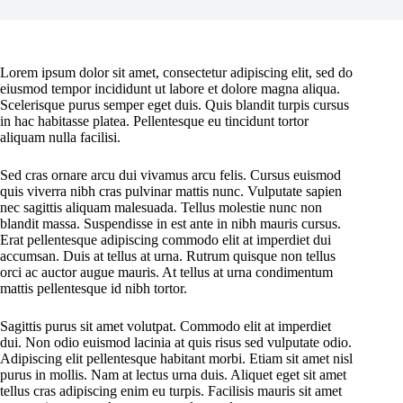
Lorem ipsum dolor sit amet, consectetur adipiscing elit, sed do
eiusmod tempor incididunt ut labore et dolore magna aliqua.
Scelerisque purus semper eget duis. Quis blandit turpis cursus
in hac habitasse platea. Pellentesque eu tincidunt tortor
aliquam nulla facilisi.
Sed cras ornare arcu dui vivamus arcu felis. Cursus euismod
quis viverra nibh cras pulvinar mattis nunc. Vulputate sapien
nec sagittis aliquam malesuada. Tellus molestie nunc non
blandit massa. Suspendisse in est ante in nibh mauris cursus.
Erat pellentesque adipiscing commodo elit at imperdiet dui
accumsan. Duis at tellus at urna. Rutrum quisque non tellus
orci ac auctor augue mauris. At tellus at urna condimentum
mattis pellentesque id nibh tortor.
Sagittis purus sit amet volutpat. Commodo elit at imperdiet
dui. Non odio euismod lacinia at quis risus sed vulputate odio.
Adipiscing elit pellentesque habitant morbi. Etiam sit amet nisl
purus in mollis. Nam at lectus urna duis. Aliquet eget sit amet
tellus cras adipiscing enim eu turpis. Facilisis mauris sit amet